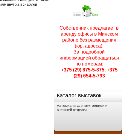
оизоляции «Тайфун», а также
астрологических признаков, в ней
иям внутри и снаружи
описаны ценные советы и
рекомендации для
профессиональных строителей.
02.11.2010 - 05.11.2010
Собственник предлагает в
Белкоммунтех-2010
аренду офисы в Минском
районе без размещения
Жилищно-коммунальное хозяйство
и дорожное строительство.
(юр. адреса).
За подробной
информацией обращаться
19.04.2011 - 22.04.2011
по номерам:
+375 (29) 875-5-875, +375
"Белорусская строительная
неделя"
(29) 654-5-793
Окна. Двери.
Крыши.Интерьер-2011
Окна, двери, крыши, стекло.
Каталог выставок
Коттеджное строительство,
материалы для внутренней и
внешней отделки