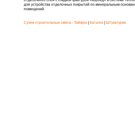
отделочного слоя с гладкой фактурой «короед» в системе тепл
для устройства отделочных покрытий по минеральным основан
помещений.
Сухие строительные смеси - Тайфун
|
Каталог
|
Штукатурки