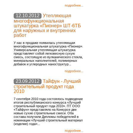
подробнее...
12.10.2012
Утепляющая
многофункциональная
штукатурка «Пионер» ШТ-6ТБ
для наружных и внутренних
работ
У нас в продаже появилась утепляющая
многофункциональная штукатурка «Пионер».
Универсальная утепляющая штукатурка
представляет собой легковесную сухую
смесь, состоящую из вулканического стекла,
минеральных наполнителей, полимерных
добавок и углеродных наноструктур...
подробнее...
23.09.2012
Тайфун - Лучший
строительный продукт года
2010
7 сентября 2010 года состоялось подведение
итогов республиканского конкурса «Лучший
строительный продукт года 2010». ПТ ООО
«Тайфун» представляло на Конкурсе две
новые сухие строительные смеси. Оба
состава получили Дипломы победителей в
номинации «Лучший строительный материал
(изделие) года»...
подробнее...