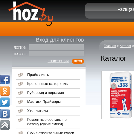
+375 (29
Вход для клиентов
Главная
»
Каталог
ЛОГИН:
ПАРОЛЬ:
Каталог
РЕГИСТРАЦИЯ
Прайс-листы
Кровельные материалы
Рубероид и пергамин
Мастики Праймеры
Утеплители
Ремонтные составы по
бетону (сухие смеси)
Сухие строительные смеси