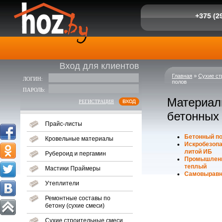
+375 (29
Вход для клиентов
Главная
»
Сухие ст
ЛОГИН:
полов
ПАРОЛЬ:
Материал
РЕГИСТРАЦИЯ
бетонных
Прайс-листы
Бетонный по
Кровельные материалы
Искробезоп
литой ИБ
Рубероид и пергамин
Промышленн
теплый
Мастики Праймеры
Самовыравн
Утеплители
Ремонтные составы по
бетону (сухие смеси)
Сухие строительные смеси