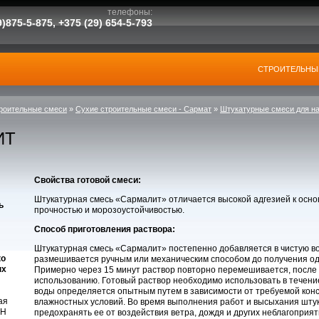
телефоны:
)875-5-875, +375 (29)
654-5-793
СТРОИТЕЛЬНЫ
роительные смеси
»
Сухие строительные смеси - Сармат
»
Штукатурные смеси для н
ИТ
Свойства готовой смеси:
Штукатурная смесь «Сармалит» отличается высокой адгезией к осно
ь
прочностью и морозоустойчивостью.
Способ приготовления раствора:
Штукатурная смесь «Сармалит» постепенно добавляется в чистую в
ко
размешивается ручным или механическим способом до получения о
ых
Примерно через 15 минут раствор повторно перемешивается, после ч
использованию. Готовый раствор необходимо использовать в течение 
воды определяется опытным путем в зависимости от требуемой кон
ая
влажностных условий. Во время выполнения работ и высыхания шту
 Н
предохранять ее от воздействия ветра, дождя и других неблагоприя