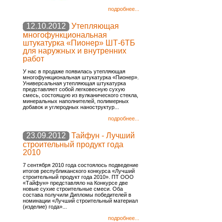
подробнее...
12.10.2012
Утепляющая
многофункциональная
штукатурка «Пионер» ШТ-6ТБ
для наружных и внутренних
работ
У нас в продаже появилась утепляющая
многофункциональная штукатурка «Пионер».
Универсальная утепляющая штукатурка
представляет собой легковесную сухую
смесь, состоящую из вулканического стекла,
минеральных наполнителей, полимерных
добавок и углеродных наноструктур...
подробнее...
23.09.2012
Тайфун - Лучший
строительный продукт года
2010
7 сентября 2010 года состоялось подведение
итогов республиканского конкурса «Лучший
строительный продукт года 2010». ПТ ООО
«Тайфун» представляло на Конкурсе две
новые сухие строительные смеси. Оба
состава получили Дипломы победителей в
номинации «Лучший строительный материал
(изделие) года»...
подробнее...