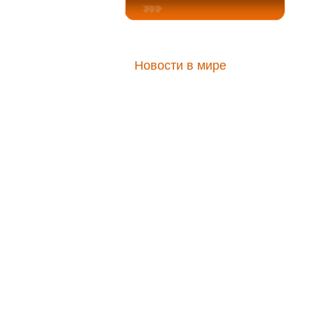
Крыши.Интерьер-2011
Окна, двери, крыши, стекло.
Коттеджное строительство,
материалы для внутренней и
внешней отделки
Новости в мире