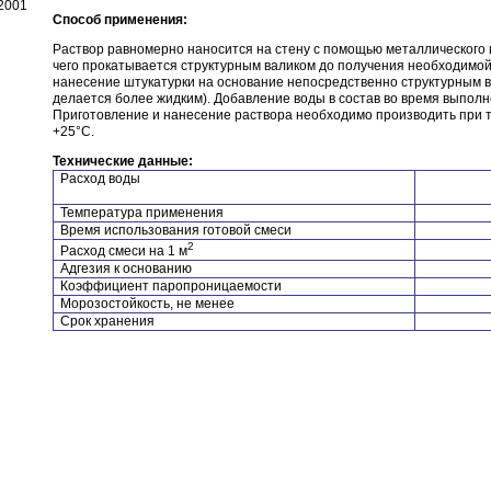
2001
Способ применения:
Раствор равномерно наносится на стену с помощью металлического 
чего прокатывается структурным валиком до получения необходимой
нанесение штукатурки на основание непосредственно структурным ва
делается более жидким). Добавление воды в состав во время выполн
Приготовление и нанесение раствора необходимо производить при 
+25°С.
Технические данные:
Расход воды
Температура применения
Время использования готовой смеси
2
Расход смеси на 1 м
Адгезия к основанию
Коэффициент паропроницаемости
Морозостойкость, не менее
Срок хранения