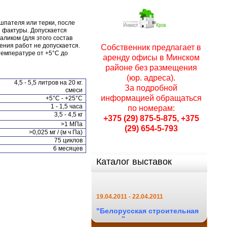
шпателя или терки, после
 фактуры. Допускается
ликом (для этого состав
ения работ не допускается.
Собственник предлагает в
температуре от +5°С до
аренду офисы в Минском
районе без размещения
(юр. адреса).
4,5 - 5,5 литров на 20 кг.
За подробной
смеси
информацией обращаться
+5°С - +25°С
1 - 1,5 часа
по номерам:
3,5 - 4,5 кг
+375 (29) 875-5-875, +375
>1 МПа
02.11.2010 - 05.11.2010
(29) 654-5-793
>0,025 мг / (м ч Па)
Белкоммунтех-2010
75 циклов
6 месяцев
Жилищно-коммунальное хозяйство
Каталог выставок
и дорожное строительство.
19.04.2011 - 22.04.2011
"Белорусская строительная
неделя"
Окна. Двери.