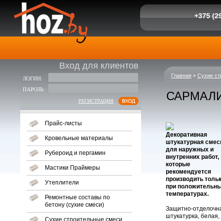
+375 (29
Вход для клиентов
Главная
»
Сухие ст
ЛОГИН:
ПАРОЛЬ:
САРМАЛ
РЕГИСТРАЦИЯ
Прайс-листы
Декоративная
Кровельные материалы
штукатурная смес
для наружных и
Рубероид и пергамин
внутренних работ,
которые
Мастики Праймеры
рекомендуется
производить толь
Утеплители
при положительн
температурах.
Ремонтные составы по
бетону (сухие смеси)
Защитно-отделочн
штукатурка, белая,
Сухие строительные смеси