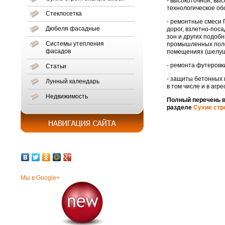
- высокоточной, вы
технологическое об
Стеклосетка
- ремонтные смеси 
Дюбеля фасадные
дорог, взлетно-пос
зон и других подобн
Системы утепления
промышленных поло
фасадов
помещениях (шелуше
- ремонта футеровк
Статьи
- защиты бетонных 
Лунный календарь
в том числе и в агр
Недвижимость
Полный перечень в
разделе
Сухие стр
Мы в Google+