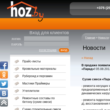
+375 (29
Вход для клиентов
Главная
»
Новости
ЛОГИН:
ПАРОЛЬ:
Новости
РЕГИСТРАЦИЯ
« Назад
Прайс-листы
В продаже появил
Кровельные материалы
«Парад»!
05.08.201
Рубероид и пергамин
Cухие смеси «Пар
Мастики Праймеры
- ремонта несущих 
преднапряженные ба
Утеплители
динамических нагруз
Ремонтные составы по
- ремонта гидротехн
бетону (сухие смеси)
д), восстановления 
Сухие строительные смеси